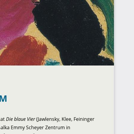
UM
rat
Die blaue Vier
(Jawlensky, Klee, Feininger
 Galka Emmy Scheyer Zentrum in